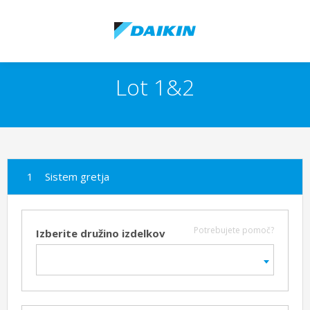
Lot 1&2
Sistem gretja
Potrebujete pomoč?
Izberite družino izdelkov