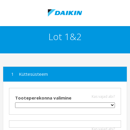
Lot 1&2
Küttesüsteem
Kas vajad abi?
Tooteperekonna valimine
Kas vajad abi?