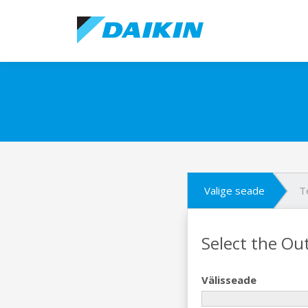
Valige seade
T
Select the Ou
Välisseade