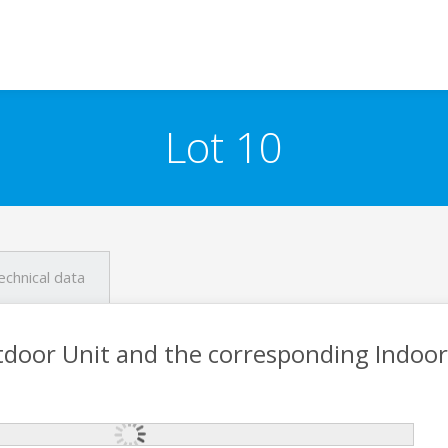
Lot 10
echnical data
tdoor Unit and the corresponding Indoor