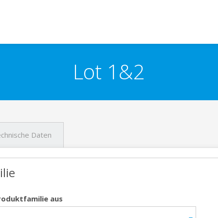
Lot 1&2
chnische Daten
lie
roduktfamilie aus