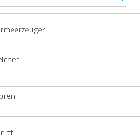
rmeerzeuger
eicher
toren
nitt