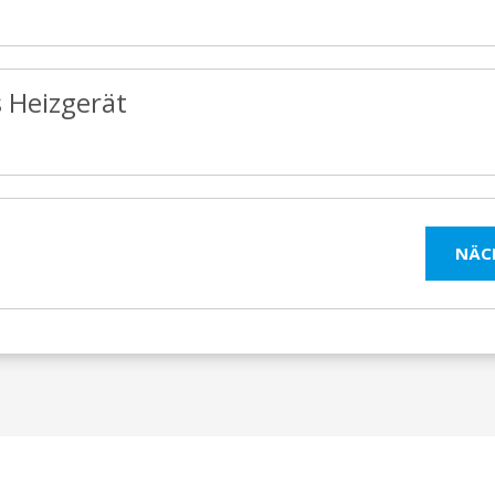
s Heizgerät
NÄC